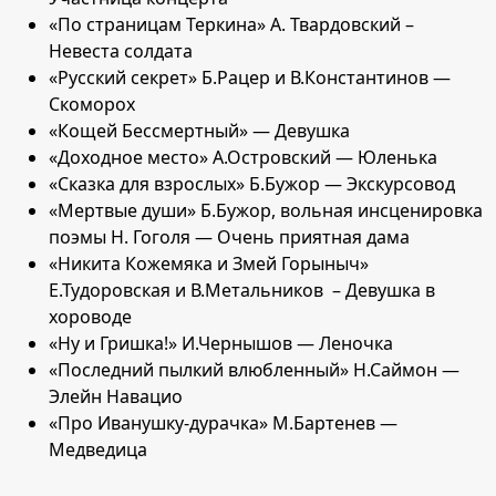
«По страницам Теркина» А. Твардовский –
Невеста солдата
«Русский секрет» Б.Рацер и В.Константинов —
Скоморох
«Кощей Бессмертный» — Девушка
«Доходное место» А.Островский — Юленька
«Сказка для взрослых» Б.Бужор — Экскурсовод
«Мертвые души» Б.Бужор, вольная инсценировка
поэмы Н. Гоголя — Очень приятная дама
«Никита Кожемяка и Змей Горыныч»
Е.Тудоровская и В.Метальников – Девушка в
хороводе
«Ну и Гришка!» И.Чернышов — Леночка
«Последний пылкий влюбленный» Н.Саймон —
Элейн Навацио
«Про Иванушку-дурачка» М.Бартенев —
Медведица