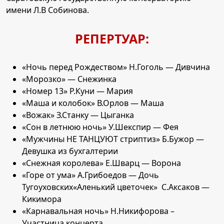
имени Л.В Собинова.
РЕПЕРТУАР:
«Ночь перед Рождеством» Н.Гоголь — Дивчина
«Морозко» — Снежинка
«Номер 13» Р.Куни — Мария
«Маша и колобок» В.Орлов — Маша
«Вожак» З.Станку — Цыганка
«Сон в летнюю ночь» У.Шекспир — Фея
«Мужчины НЕ ТАНЦУЮТ стриптиз» Б.Бужор —
Девушка из бухгалтерии
«Снежная королева» Е.Шварц — Ворона
«Горе от ума» А.Грибоедов — Дочь
Тугоуховских«Аленький цветочек» С.Аксаков —
Кикимора
«Карнавальная ночь» Н.Никифорова –
Участница концерта