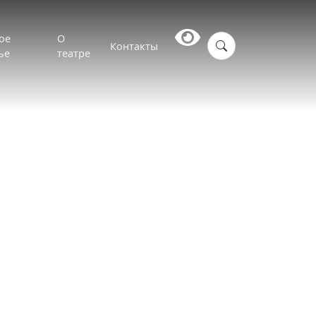
ое
О
Контакты
ье
театре