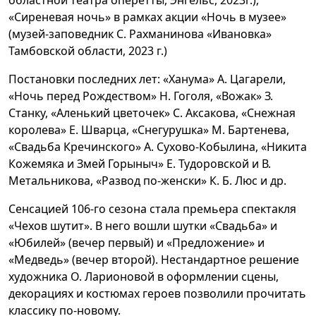
областной театра оперетты, Энгельс, 2023г.),
«Сиреневая ночь» в рамках акции «Ночь в музее»
(музей-заповедник С. Рахманинова «Ивановка»
Тамбовской области, 2023 г.)
Постановки последних лет: «Ханума» А. Цагарели,
«Ночь перед Рождеством» Н. Гоголя, «Вожак» З.
Станку, «Аленький цветочек» С. Аксакова, «Снежная
королева» Е. Шварца, «Снегурушка» М. Бартенева,
«Свадьба Кречинского» А. Сухово-Кобылина, «Никита
Кожемяка и Змей Горыныч» Е. Тудоровской и В.
Метальникова, «Развод по-женски» К. Б. Люс и др.
Сенсацией 106-го сезона стала премьера спектакля
«Чехов шутит». В него вошли шутки «Свадьба» и
«Юбилей» (вечер первый) и «Предложение» и
«Медведь» (вечер второй). Нестандартное решение
художника О. Ларионовой в оформлении сцены,
декорациях и костюмах героев позволили прочитать
классику по-новому.