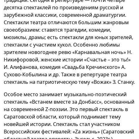
традиции. Сегодня в репертуаре — почти четыре
десятка спектаклей по произведениям русской и
зарубежной классики, современной драматургии.
Спектакли театра отличаются большим жанровым
своеобразием: ставятся трагедии, комедии,
мюзиклы, драмы; есть спектакли для юных зрителей,
спектакли с участием кукол. Особенно любимы
зрителем новогоднее ревю «Карнавальная ночь» Н.
Никифоровой, женские истории «Счастье – это ты!»
И. Алифанова, комедия «Свадьба Кречинского» А.
Сухово-Кобылина и др. Также в репертуаре театра
спектакль на патриотическую тему «Вожак» З. Станку.
Особое место занимает музыкально-поэтический
спектакль «Встанем вместе за Донбасс», основанный
на современной Z-поэзии. Это первый спектакль в
Саратовской области, который поднимает тему
новейшей истории. Спектакль стал участником
Всероссийских фестивалей: «Zа жизнь» (Саратовский