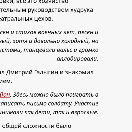
вки, все это хозяйство
ительным руководством худрука
театральных цехов.
сен и стихов военных лет, песен и
ый, хотя и довольно холодный, но
истами, танцевали вальс и громко
аплодировали.
вал Дмитрий Галыгин и знакомил
ием.
айон
. Здесь можно было поиграть в
написать письмо солдату. Участие
инимали как дети, так и взрослые.
 В общей сложности было