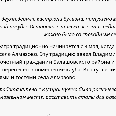
 двухведерные кастрюли бульона, потушено м
ой посуды. Оставалось только все это соеди
можно было со спокойным с
атра традиционно начинается с 8 мая, когда
селе Алмазово. Эту традицию завел Владим
очетный гражданин Балашовского района и 
л перенесен в помещение клуба. Выступлени
ми и гостями села Алмазово.
работа кипела с 8 утра: нужно было раскочег
оложенном месте, расставить столы для раз