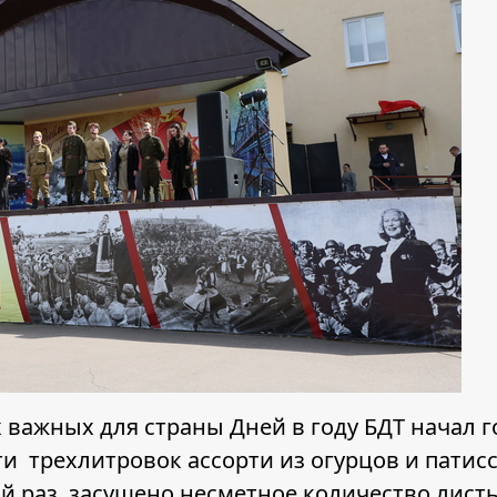
важных для страны Дней в году БДТ начал го
и трехлитровок ассорти из огурцов и патис
 раз, засушено несметное количество лист