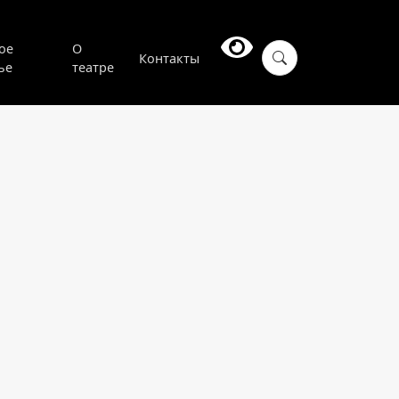
ое
О
Контакты
ье
театре