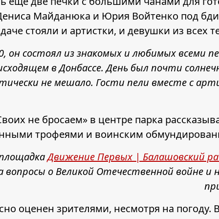
ть еще две печки с большими чанами для гото
 Дениса Майданюка и Юрия Войтенко под бд
даче стояли и артистки, и девушки из всех 
0, он состоял из знакомых и любимых всеми пе
сходящем в Донбассе. День был почти солнечн
тически не мешало. Гости пели вместе с арт
Своих не бросаем» в центре парка рассказы
енными трофеями и воинским обмундирован
 площадка
Движение Первых | Балашовский р
а вопросы о Великой Отечественной войне и 
пр
сно оценен зрителями, несмотря на погоду.