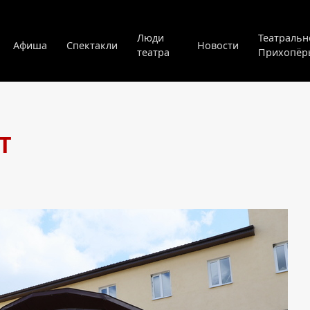
Люди
Театральн
Афиша
Спектакли
Новости
театра
Прихопёр
Т