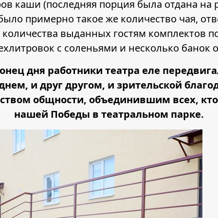
ов каши (последняя порция была отдана на 
было примерно такое же количество чая, от
з количества выданных гостям комплектов по
ехлитровок с соленьями и несколько банок
конец дня работники театра еле передвиг
ем, и друг другом, и зрительской благо
ством общности, объединившим всех, кт
нашей Победы в театральном парке.