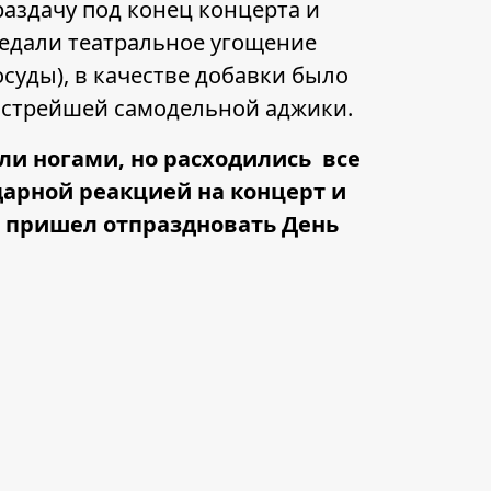
раздачу под конец концерта и
ведали театральное угощение
суды), в качестве добавки было
 острейшей самодельной аджики.
али ногами, но расходились все
дарной реакцией на концерт и
о пришел отпраздновать День