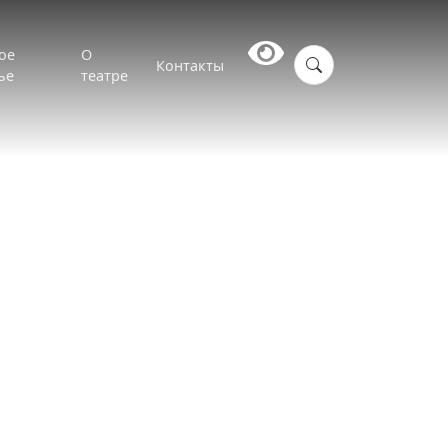
ое
О
Контакты
ье
театре