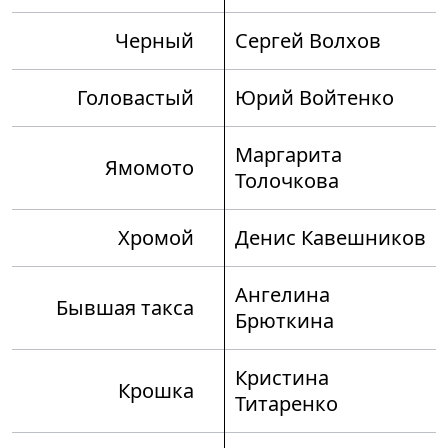
Черный
Сергей Волхов
Головастый
Юрий Войтенко
Маргарита
Ямомото
Толочкова
Хромой
Денис Кавешников
Ангелина
Бывшая такса
Брюткина
Кристина
Крошка
Титаренко