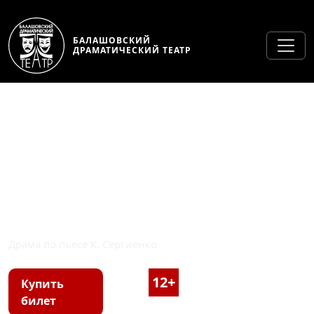
БАЛАШОВСКИЙ
ДРАМАТИЧЕСКИЙ ТЕАТР
ПРОЩАЙ, ОВРАГ!
Драма по пьесе К. Сергиенко
12+
1 час 40 минут, с
Купить
билет
антрактом