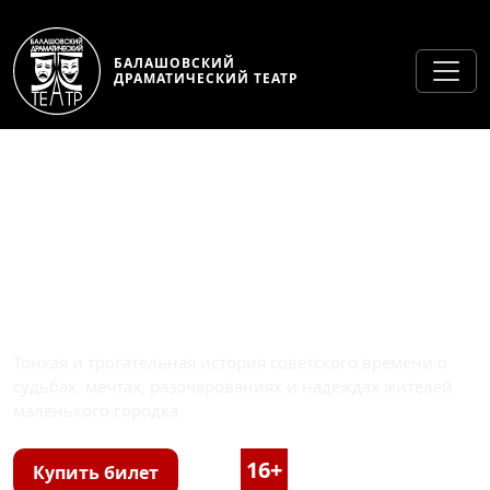
БАЛАШОВСКИЙ
ДРАМАТИЧЕСКИЙ ТЕАТР
ПРОШЛЫМ ЛЕТОМ В
ЧУЛИМСКЕ
Тонкая и трогательная история советского времени о
судьбах, мечтах, разочарованиях и надеждах жителей
маленького городка
16+
2 часа 40 минут
Купить билет