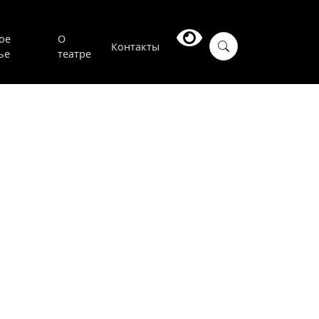
ое
О
Контакты
ье
театре