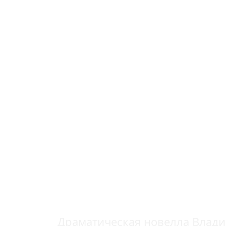
«САНЯ, ВАН
БУГУРУСЛА
ГОСУДАРСТ
ДРАМАТИЧЕС
Н.В. ГОГОЛЯ
Драматическая новелла Влад