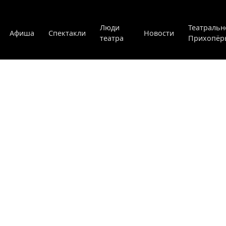
Люди
Театральн
Афиша
Спектакли
Новости
театра
Прихопёр