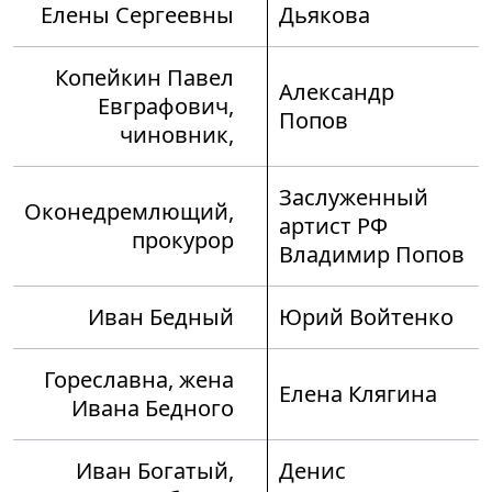
Елены Сергеевны
Дьякова
Копейкин Павел
Александр
Евграфович,
Попов
чиновник,
Заслуженный
Оконедремлющий,
артист РФ
прокурор
Владимир Попов
Иван Бедный
Юрий Войтенко
Гореславна, жена
Елена Клягина
Ивана Бедного
Иван Богатый,
Денис