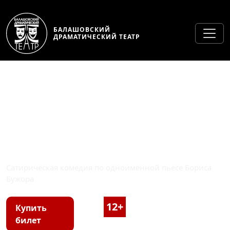
БАЛАШОВСКИЙ
ДРАМАТИЧЕСКИЙ ТЕАТР
СКАЗКА ДЛЯ ВЗРОСЛЫХ
Сатирическая комедия по одноименной пьесе Бориса
Бужора
12+
2 часа 40 минут, с
Купить
билет
антрактом