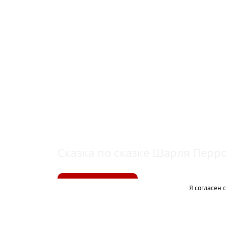
СТАРИННАЯ
СКАЗКА 2. К
Сказка по сказке Шарля Перро
Купить билет
Я согласен 