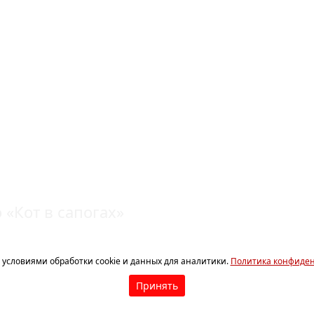
 ФРАНЦУЗСКАЯ
ОТ В САПОГАХ
 «Кот в сапогах»
с условиями обработки cookie и данных для аналитики.
Политика конфиде
Принять