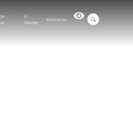
ое
О
Контакты
ье
театре