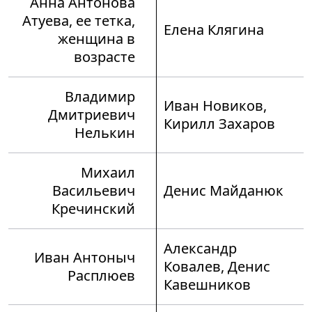
Анна Антонова
Атуева, ее тетка,
Елена Клягина
женщина в
возрасте
Владимир
Иван Новиков,
Дмитриевич
Кирилл Захаров
Нелькин
Михаил
Васильевич
Денис Майданюк
Кречинский
Александр
Иван Антоныч
Ковалев, Денис
Расплюев
Кавешников