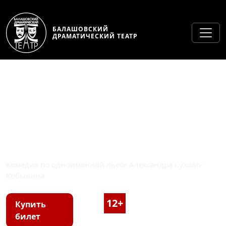
БАЛАШОВСКИЙ
ДРАМАТИЧЕСКИЙ ТЕАТР
«СВАДЬБА КРЕЧИНСКОГО»
Комедия по одноименной пьесе Александра Сухово-
Кобылина
12+
2 часа 3- минут, с
Купить
билет
антрактом