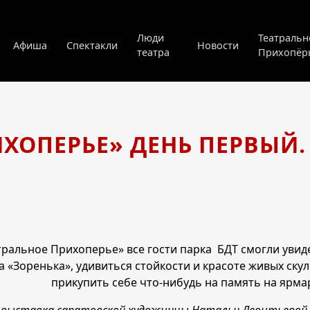
Люди
Театральн
Афиша
Спектакли
Новости
театра
Прихопёр
ХОПЕРЬЕ» ДЕНЬ ПЕРВЫЙ.
тральное Прихоперье» все гости парка БДТ смогли уви
 «Зоренька», удивиться стойкости и красоте живых скул
прикупить себе что-нибудь на память на ярма