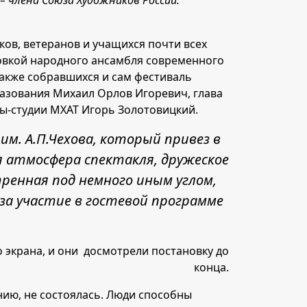
 члена Союза Художников России.
ов, ветеранов и учащихся почти всех
овкой народного ансамбля современного
акже собравшихся и сам фестиваль
азования Михаил Орлов Игоревич, глава
лы-студии МХАТ Игорь Золотовицкий.
м. А.П.Чехова, который привез в
 атмосфера спектакля, дружеское
ренная под немного иным углом,
за участие в гостевой программе
о экрана, и они досмотрели постановку до
конца.
нию, не состоялась. Люди способны