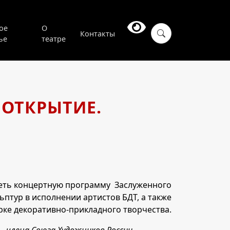
ое
О
Контакты
ье
театре
 ОТКРЫТИЕ.
деть концертную программу Заслуженного
ьптур в исполнении артистов БДТ, а также
рке декоративно-прикладного творчества.