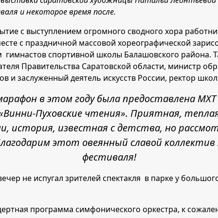
выставка саратовской художницы Натальи Леонтьевой –
валя и некоторое время после.
рытие с выступлением огромного сводного хора работник
месте с праздничной массовой хореографической зарис
ем гимнастов спортивной школы Балашовского района. Т
ателя Правительства Саратовской области, министр обр
в и заслуженный деятель искусств России, ректор шко
афон в этом году была предоставлена МХТ и
«Винни-Пуховские чтения». Приятная, теплая
, история, известная с детства, но рассмот
Благодарим этот овеянный славой коллектив 
фестиваля!
ечер не испугал зрителей спектакля в парке у большог
нцертная программа симфонического оркестра, к сожале