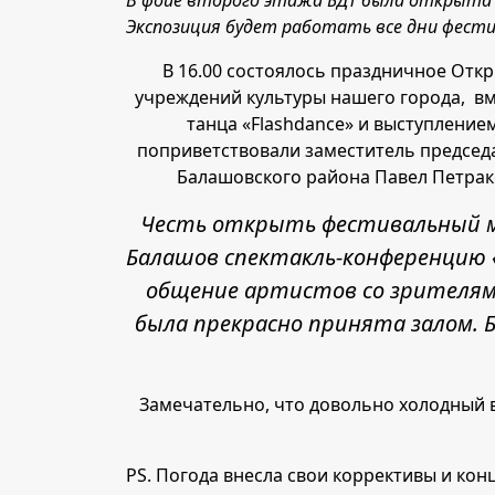
В фойе второго этажа БДТ была открыта 
Экспозиция будет работать все дни фести
В 16.00 состоялось праздничное Отк
учреждений культуры нашего города, в
танца «Flashdance» и выступлени
поприветствовали заместитель председ
Балашовского района Павел Петрако
Честь открыть фестивальный мар
Балашов спектакль-конференцию 
общение артистов со зрителями
была прекрасно принята залом. 
Замечательно, что довольно холодный в
PS. Погода внесла свои коррективы и ко