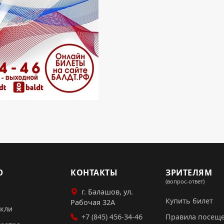
Ю
КОНТАКТЫ
ЗРИТЕЛЯМ
(вопрос-ответ)
г. Балашов, ул.
Купить билет
Рабочая 32А
акли
+7 (845) 456-34-46
Правила посещ