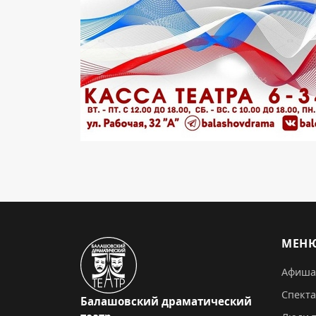
МЕН
Афиша
Спект
Балашовский драматический