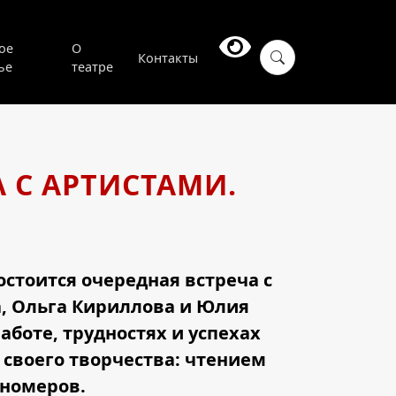
ое
О
Контакты
ье
театре
А С АРТИСТАМИ.
состоится очередная встреча с
а, Ольга Кириллова и Юлия
боте, трудностях и успехах
 своего творчества: чтением
 номеров.