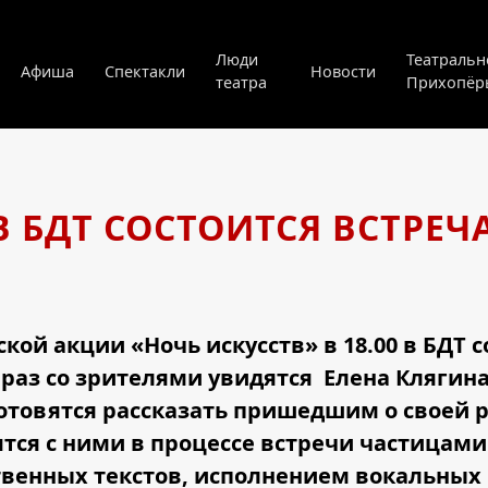
Люди
Театральн
Афиша
Спектакли
Новости
театра
Прихопёр
В БДТ СОСТОИТСЯ ВСТРЕЧ
кой акции «Ночь искусств» в 18.00 в БДТ 
т раз со зрителями увидятся Елена Клягин
отовятся рассказать пришедшим о своей ра
лятся с ними в процессе встречи частицами
венных текстов, исполнением вокальных