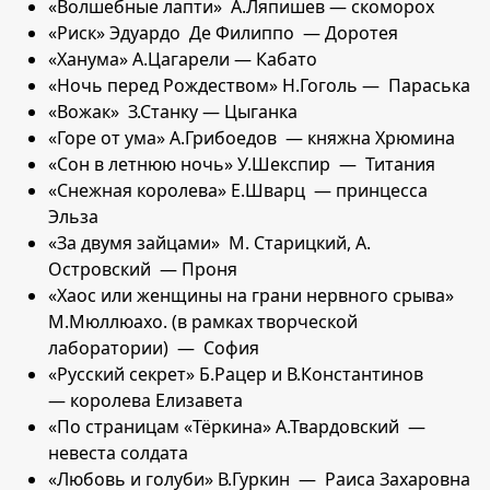
«Волшебные лапти» А.Ляпишев — скоморох
«Риск» Эдуардо Де Филиппо — Доротея
«Ханума» А.Цагарели — Кабато
«Ночь перед Рождеством» Н.Гоголь — Параська
«Вожак» З.Станку — Цыганка
«Горе от ума» А.Грибоедов — княжна Хрюмина
«Сон в летнюю ночь» У.Шекспир — Титания
«Снежная королева» Е.Шварц — принцесса
Эльза
«За двумя зайцами» М. Старицкий, А.
Островский — Проня
«Хаос или женщины на грани нервного срыва»
М.Мюллюахо. (в рамках творческой
лаборатории) — София
«Русский секрет» Б.Рацер и В.Константинов
— королева Елизавета
«По страницам «Тёркина» А.Твардовский —
невеста солдата
«Любовь и голуби» В.Гуркин — Раиса Захаровна