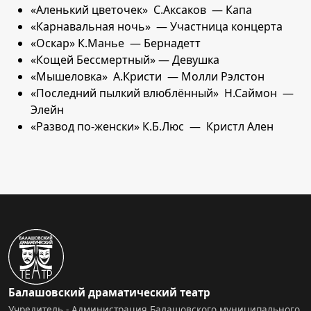
«Аленький цветочек» С.Аксаков — Капа
«Карнавальная ночь» — Участница концерта
«Оскар» К.Манье — Бернадетт
«Кощей Бессмертный» — Девушка
«Мышеловка» А.Кристи — Молли Рэлстон
«Последний пылкий влюблённый» Н.Саймон —
Элейн
«Развод по-женски» К.Б.Люс — Кристл Ален
Балашовский драматический театр
Учредитель - Администрация Балашовского муниципального