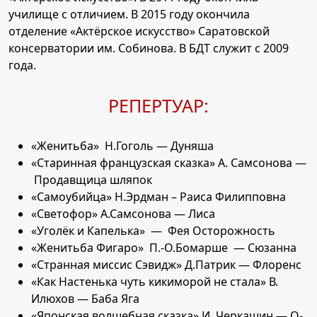
училище с отличием. В 2015 году окончила
отделение «Актёрское искусство» Саратовской
консерватории им. Собинова. В БДТ служит с 2009
года.
РЕПЕРТУАР:
«Женитьба» Н.Гоголь — Дуняша
«Старинная французская сказка» А. Самсонова —
Продавщица шляпок
«Самоубийца» Н.Эрдман – Раиса Филипповна
«Светофор» А.Самсонова — Лиса
«Уголёк и Капелька» — Фея Осторожность
«Женитьба Фигаро» П.-О.Бомарше — Сюзанна
«Странная миссис Сэвидж» Д.Патрик — Флоренс
«Как Настенька чуть кикиморой не стала» В.
Илюхов — Баба Яга
«Японская волшебная сказка» И. Черкашин — О-