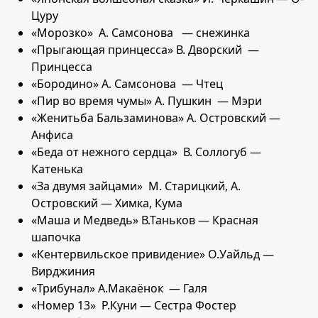
Цуру
«Морозко» А. Самсонова — снежинка
«Прыгающая принцесса» В. Дворский —
Принцесса
«Бородино» А. Самсонова — Чтец
«Пир во время чумы» А. Пушкин — Мэри
«Женитьба Бальзаминова» А. Островский —
Анфиса
«Беда от нежного сердца» В. Соллогуб —
Катенька
«За двумя зайцами» М. Старицкий, А.
Островский — Химка, Кума
«Маша и Медведь» В.Таньков — Красная
шапочка
«Кентервильское привидение» О.Уайльд —
Вирджиния
«Трибунал» А.Макаёнок — Галя
«Номер 13» Р.Куни — Сестра Фостер