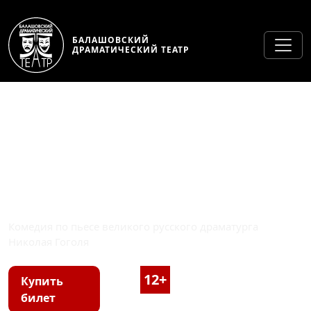
БАЛАШОВСКИЙ
ДРАМАТИЧЕСКИЙ ТЕАТР
ЖЕНИТЬБА
Комедия по пьесе великого русского драматурга
Николая Гоголя
12+
2 часа 30 минут, с
Купить
билет
антрактом