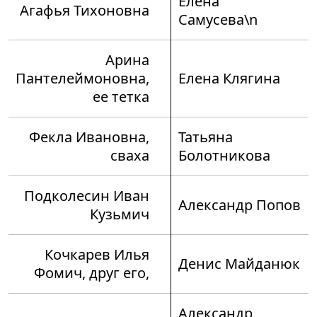
Елена
Агафья Тихоновна
Самусева\n
Арина
Пантелеймоновна,
Елена Клягина
ее тетка
Фекла Ивановна,
Татьяна
сваха
Болотникова
Подколесин Иван
Александр Попов
Кузьмич
Кочкарев Илья
Денис Майданюк
Фомич, друг его,
Александр